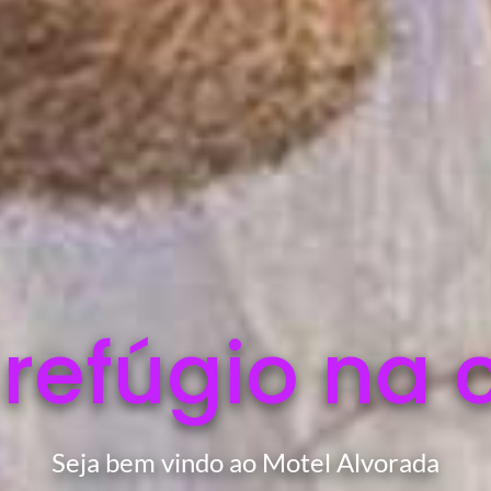
 refúgio na 
Seja bem vindo ao Motel Alvorada