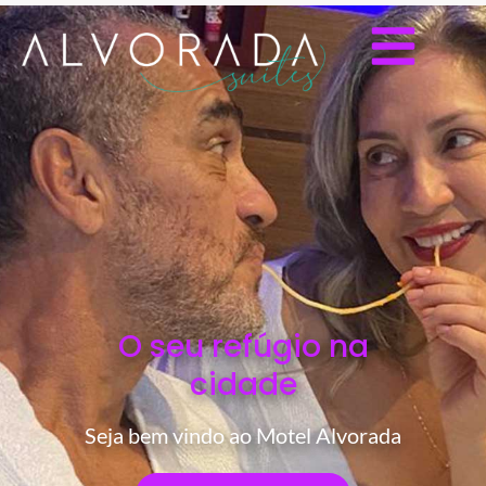
O seu refúgio na
cidade
Seja bem vindo ao Motel Alvorada