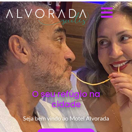
O seu refúgio na
cidade
Seja bem vindo ao Motel Alvorada