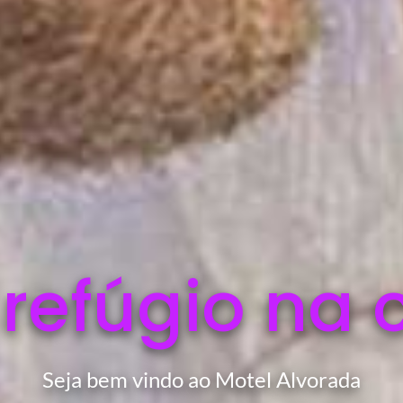
 refúgio na 
Seja bem vindo ao Motel Alvorada