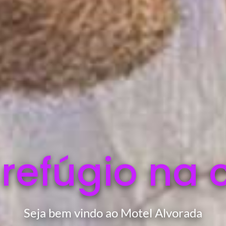
 refúgio na 
Seja bem vindo ao Motel Alvorada