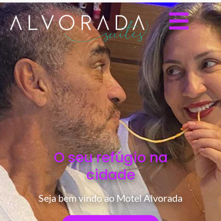
O seu refúgio na
cidade
Seja bem vindo ao Motel Alvorada