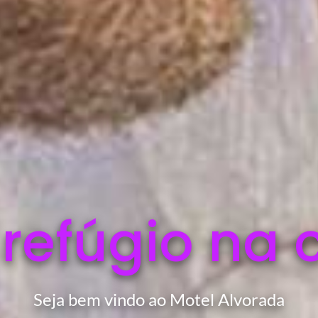
 refúgio na 
Seja bem vindo ao Motel Alvorada