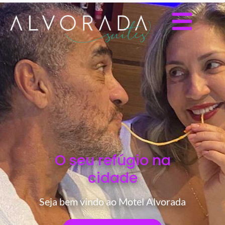
O seu refúgio na
cidade
Seja bem vindo ao Motel Alvorada