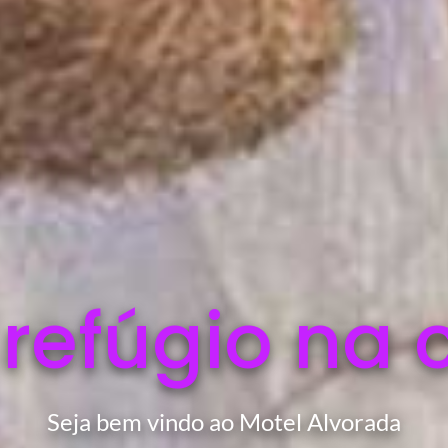
 refúgio na 
Seja bem vindo ao Motel Alvorada