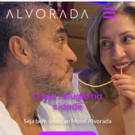
O seu refúgio na
cidade
Seja bem vindo ao Motel Alvorada