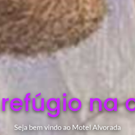
 refúgio na 
Seja bem vindo ao Motel Alvorada