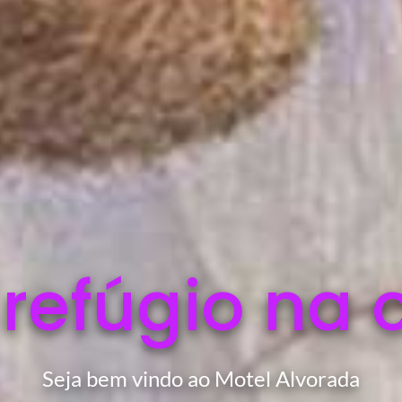
 refúgio na 
Seja bem vindo ao Motel Alvorada