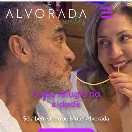
O seu refúgio na
cidade
Seja bem vindo ao Motel Alvorada