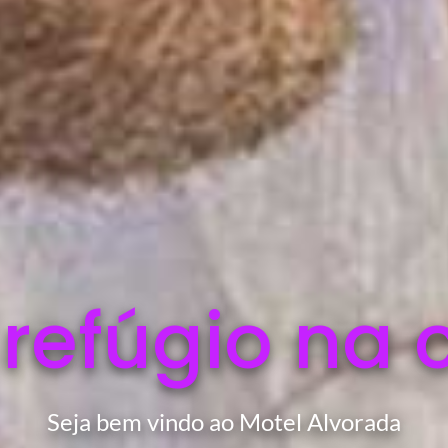
 refúgio na 
Seja bem vindo ao Motel Alvorada