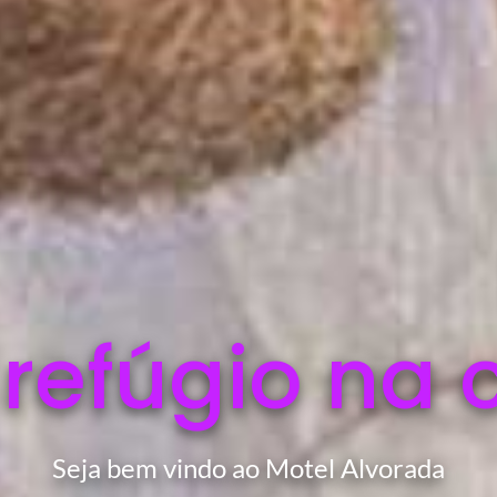
 refúgio na 
Seja bem vindo ao Motel Alvorada