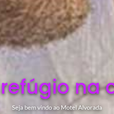
 refúgio na 
Seja bem vindo ao Motel Alvorada