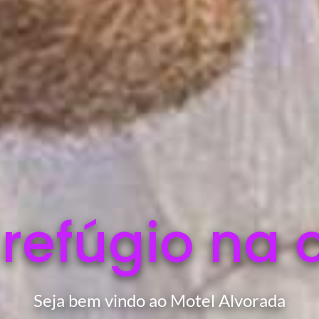
 refúgio na 
Seja bem vindo ao Motel Alvorada