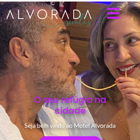
O seu refúgio na
cidade
Seja bem vindo ao Motel Alvorada