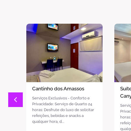
Suíte Alvorada 10 - Grand
Suít
Canyon
Bore
e
 24
Serviços Exclusivos - Conforto e
Serviç
itar
Privacidade: Serviço de Quarto 24
Priva
horas: Desfrute do luxo de solicitar
horas:
refeições, bebidas e snacks a
refeiç
qualquer hora, d...
qualqu