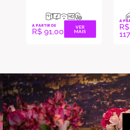
A PARTIR DE
A PA
R$
R$
VER
MAIS
117,00
11