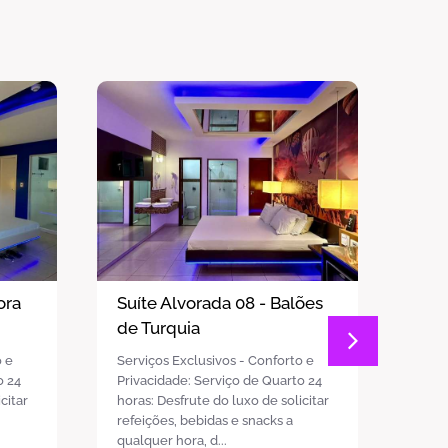
ões
Suíte Alvorada 07 - Flor de
Suí
Cerejeira
Jan
o e
Serviços Exclusivos - Conforto e
Serv
o 24
Privacidade: Serviço de Quarto 24
Priv
citar
horas: Desfrute do luxo de solicitar
horas
refeições, bebidas e snacks a
refe
qualquer hora, d...
qualq