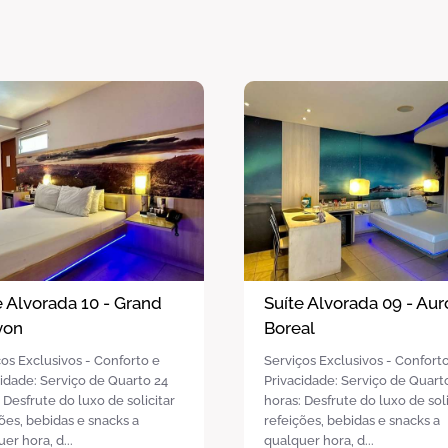
e Alvorada 09 - Aurora
Suíte Alvorada 08 - Bal
al
de Turquia
os Exclusivos - Conforto e
Serviços Exclusivos - Confort
cidade: Serviço de Quarto 24
Privacidade: Serviço de Quart
 Desfrute do luxo de solicitar
horas: Desfrute do luxo de soli
ões, bebidas e snacks a
refeições, bebidas e snacks a
er hora, d...
qualquer hora, d...